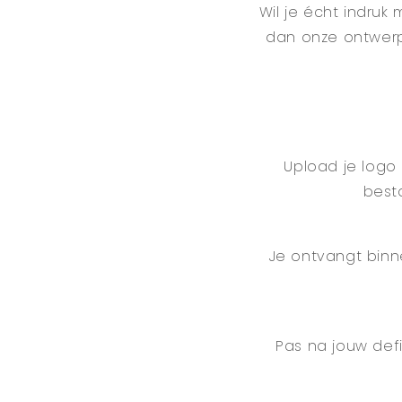
Wil je écht indruk
dan onze ontwerp
Upload je logo 
besta
Je ontvangt binne
Pas na jouw def