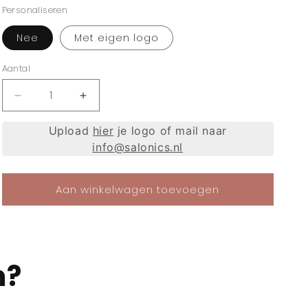
Personaliseren
Nee
Met eigen logo
Aantal
Aantal
Aantal
verlagen
verhogen
voor
voor
Upload
hier
je logo of mail naar
Poster
Poster
info@salonics.nl
Claire
Claire
Aan winkelwagen toevoegen
n?