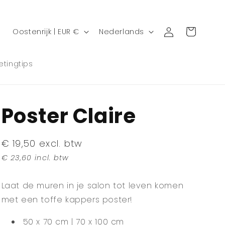
L
T
Inloggen
Winkelwagen
Oostenrijk | EUR €
Nederlands
a
a
n
a
etingtips
d
l
/
r
Poster Claire
e
g
Normale
€ 19,50 excl. btw
i
prijs
€ 23,60 incl. btw
o
Laat de muren in je salon tot leven komen
met een toffe kappers poster!
50 x 70 cm | 70 x 100 cm