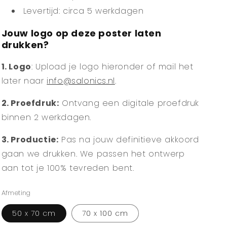
Levertijd: circa 5 werkdagen
Jouw logo op deze poster laten
drukken?
1. Logo
: Upload je logo hieronder of mail het
later naar
info@salonics.nl
.
2. Proefdruk:
Ontvang een digitale proefdruk
binnen 2 werkdagen.
3. Productie:
Pas na jouw definitieve akkoord
gaan we drukken. We passen het ontwerp
aan tot je 100% tevreden bent.
Afmeting
50 x 70 cm
70 x 100 cm