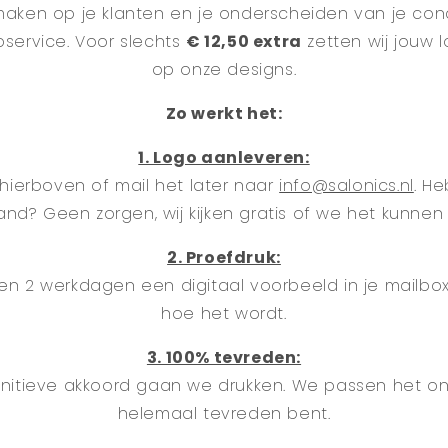
 maken op je klanten en je onderscheiden van je co
service. Voor slechts
€ 12,50 extra
zetten wij jouw 
op onze designs.
Zo werkt het:
1. Logo aanleveren:
hierboven of mail het later naar
info@salonics.nl
. H
nd? Geen zorgen, wij kijken gratis of we het kunnen 
2. Proefdruk:
n 2 werkdagen een digitaal voorbeeld in je mailbox.
hoe het wordt.
3. 100% tevreden:
initieve akkoord gaan we drukken. We passen het on
helemaal tevreden bent.