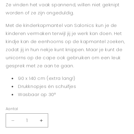
Ze vinden het vaak spannend, willen niet geknipt
worden of ze zijn ongeduldig.
Met de kinderkapmantel van Salonics kun je de
kinderen vermaken terwijl jij je werk kan doen. Het
kindje kan de eenhoorns op de kapmantel zoeken,
zodat jij in hun nekje kunt knippen. Maar je kunt de
unicorns op de cape ook gebruiken om een leuk
gesprek met ze aan te gaan.
90 x 140 cm (extra lang!)
Drukknopjes én schuifjes
Wasbaar op 30
°
Aantal
Aantal
Aantal
verlagen
verhogen