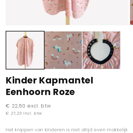
Media
M
1
2
openen
o
in
in
modaal
m
Kinder Kapmantel
Eenhoorn Roze
Normale
€ 22,50 excl. btw
prijs
€ 27,23 incl. btw
Het knippen van kinderen is niet altijd even makkelijk.