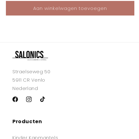
voor
voor
Aan winkelwagen toevoegen
Kinder
Kinder
Kapmantel
Kapmantel
Eenhoorn
Eenhoorn
Roze
Roze
Straelseweg 50
5911 CR Venlo
Nederland
Facebook
Instagram
TikTok
Producten
Kinder Kapmantels