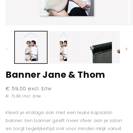
Media
M
1
2
openen
o
in
in
modaal
m
Banner Jane & Thom
Normale
€ 59,00 excl. btw
prijs
€ 71,39 incl. btw
Kleed je etalage aan met een leuke kapsalon
banner. Een banner geeft meer sfeer aan je salon
en zorgt tegelijkertijd ook voor minder inkijk vanuit