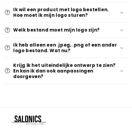
n
Ik wil een product met logo bestellen.
k
Hoe moet ik mijn logo sturen?
l
a
Welk bestand moet mijn logo zijn?
p
b
Ik heb alleen een .jpeg, .png of een ander
logo bestand. Wat nu?
a
r
Krijg ik het uiteindelijke ontwerp te zien?
e
En kan ik dan ook aanpassingen
c
doorgeven?
o
n
t
e
n
t